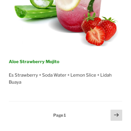
Aloe Strawberry Mojito
Es Strawberry + Soda Water + Lemon Slice + Lidah
Buaya
Posts
Next
Page
1
page
navigation