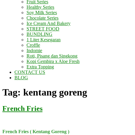
Fruit Series
Healthy Series
Soy Milk Series
Chocolate Series
Ice Cream And Bakery
STREET FOOD
BUNDLING
1 Liter Kesegaran
Croffle
Indomie
Roti, Pisang dan Singkong
Kopi Gembira x Aloe Fresh
Extra Topping
CONTACT US
BLOG
Tag:
kentang goreng
French Fries
French Fries ( Kentang Goreng )