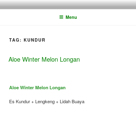
Skip
ALOE FRESH – PIONEER
Minuman Lidah Buaya Kekinian yang Segarnya Bikin Mood Jadi Good
to
MINUMAN LIDAH BUAYA
Menu
content
KEKINIAN DI INDONESIA
TAG:
KUNDUR
Aloe Winter Melon Longan
Aloe Winter Melon Longan
Es Kundur + Lengkeng + Lidah Buaya