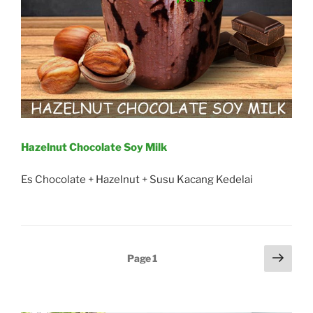
Hazelnut Chocolate Soy Milk
Es Chocolate + Hazelnut + Susu Kacang Kedelai
Posts
Next
Page
1
page
navigation