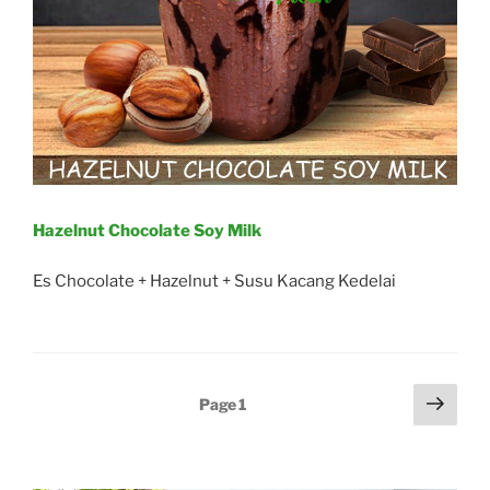
Hazelnut Chocolate Soy Milk
Es Chocolate + Hazelnut + Susu Kacang Kedelai
Posts
Next
Page
1
page
navigation