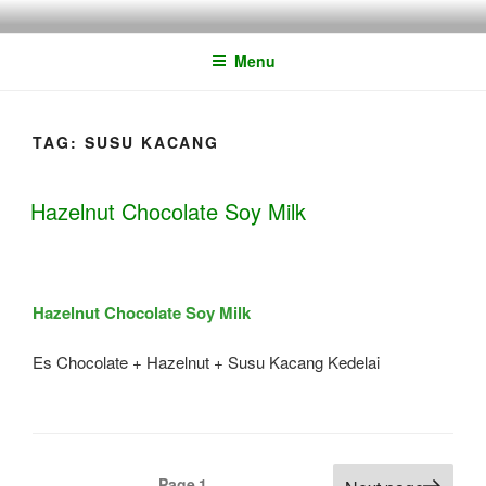
Skip
ALOE FRESH – PIONEER
Minuman Lidah Buaya Kekinian yang Segarnya Bikin Mood Jadi Good
to
MINUMAN LIDAH BUAYA
Menu
content
KEKINIAN DI INDONESIA
TAG:
SUSU KACANG
Hazelnut Chocolate Soy Milk
Hazelnut Chocolate Soy Milk
Es Chocolate + Hazelnut + Susu Kacang Kedelai
Posts
Page
1