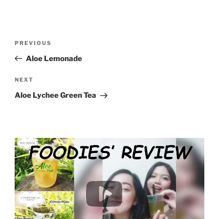
Post
Previous
PREVIOUS
navigation
Post
Aloe Lemonade
Next
NEXT
Post
Aloe Lychee Green Tea